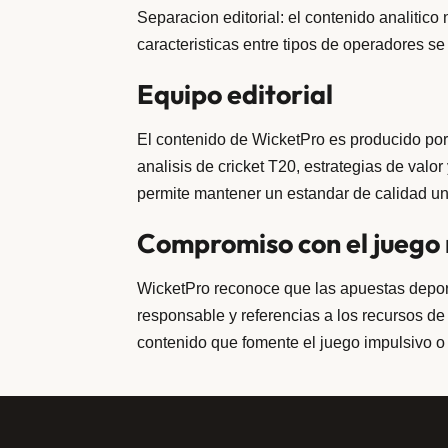
Separacion editorial: el contenido analiti
caracteristicas entre tipos de operadores se
Equipo editorial
El contenido de WicketPro es producido po
analisis de cricket T20, estrategias de valo
permite mantener un estandar de calidad un
Compromiso con el juego
WicketPro reconoce que las apuestas deport
responsable y referencias a los recursos d
contenido que fomente el juego impulsivo o