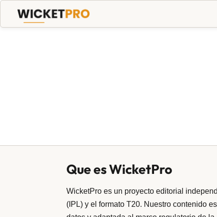
Que es WicketPro
WicketPro es un proyecto editorial independ
(IPL) y el formato T20. Nuestro contenido e