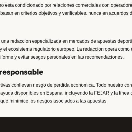
co no esta condicionado por relaciones comerciales con operado
 basan en criterios objetivos y verificables, nunca en acuerdos d
r una redaccion especializada en mercados de apuestas deport
r y el ecosistema regulatorio europeo. La redaccion opera como e
iforme y evitar sesgos personales en las recomendaciones.
 responsable
ivas conllevan riesgo de perdida economica. Todo nuestro con
e ayuda disponibles en Espana, incluyendo la FEJAR y la linea
 que minimice los riesgos asociados a las apuestas.