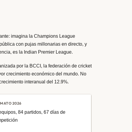
nstante: imagina la Champions League
ública con pujas millonarias en directo, y
encia, es la Indian Premier League.
anizada por la BCCI, la federación de cricket
ayor crecimiento económico del mundo. No
crecimiento interanual del 12.9%.
MATO 2026
equipos, 84 partidos, 67 días de
petición