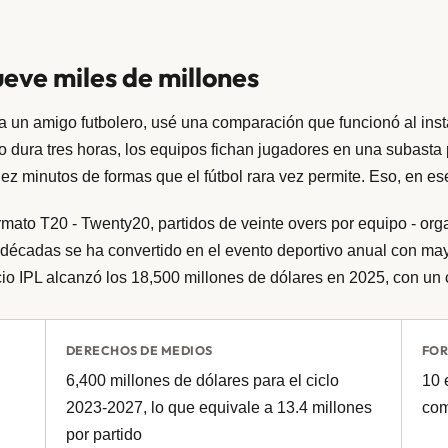
ueve miles de millones
PL a un amigo futbolero, usé una comparación que funcionó al i
dura tres horas, los equipos fichan jugadores en una subasta p
iez minutos de formas que el fútbol rara vez permite. Eso, en es
formato T20 - Twenty20, partidos de veinte overs por equipo - org
 décadas se ha convertido en el evento deportivo anual con m
io IPL alcanzó los 18,500 millones de dólares en 2025, con un 
DERECHOS DE MEDIOS
FOR
6,400 millones de dólares para el ciclo
10 
2023-2027, lo que equivale a 13.4 millones
com
por partido