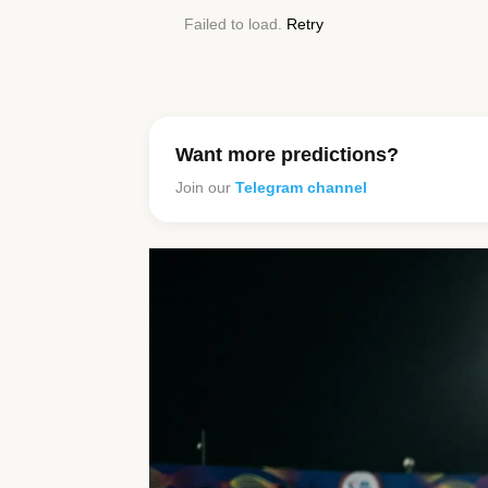
Failed to load.
Retry
Want more predictions?
Join our
Telegram channel