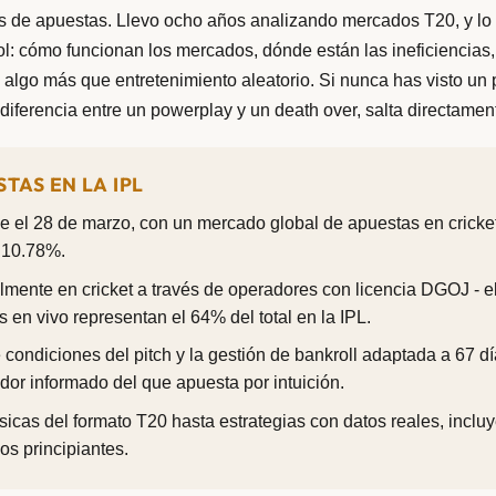
as de apuestas. Llevo ocho años analizando mercados T20, y lo 
l: cómo funcionan los mercados, dónde están las ineficiencias, 
algo más que entretenimiento aleatorio. Si nunca has visto un pa
iferencia entre un powerplay y un death over, salta directament
TAS EN LA IPL
e el 28 de marzo, con un mercado global de apuestas en cricke
l 10.78%.
ente en cricket a través de operadores con licencia DGOJ - e
en vivo representan el 64% del total en la IPL.
 condiciones del pitch y la gestión de bankroll adaptada a 67 d
or informado del que apuesta por intuición.
sicas del formato T20 hasta estrategias con datos reales, inclu
s principiantes.