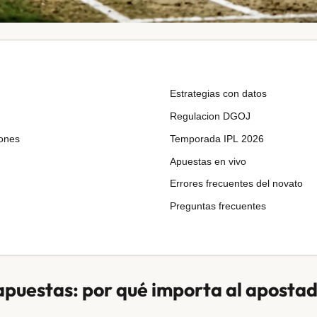
Estrategias con datos
Regulacion DGOJ
lones
Temporada IPL 2026
Apuestas en vivo
Errores frecuentes del novato
Preguntas frecuentes
puestas: por qué importa al aposta