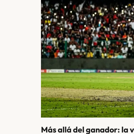
Más allá del ganador: la 