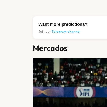
Want more predictions?
Join our
Telegram channel
Mercados