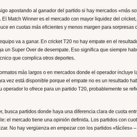
go apostando al ganador del partido si hay mercados «más sof
d. El Match Winner es el mercado con mayor liquidez del cricke
aduce en cuotas más eficientes y menos margen para sorpresas
quipo va a ganar. En cricket T20 no hay empate en el resultado f
uega un Super Over de desempate. Eso significa que siempre hab
cnico que complica otros deportes.
ormatos más largos o en mercados donde el operador incluye la
a vez está disponible porque el empate no es un resultado hab
 tu operador lo ofrece para un partido T20, probablemente se re
r, busca partidos donde haya una diferencia clara de cuota ent
le: el mercado tiene una opinión definida. Los partidos con cu
alizar. No hay vergüenza en empezar con los partidos «fáciles» –