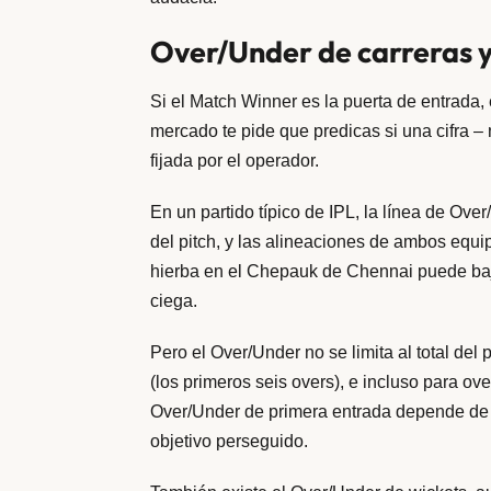
Over/Under de carreras y
Si el Match Winner es la puerta de entrada,
mercado te pide que predicas si una cifra – 
fijada por el operador.
En un partido típico de IPL, la línea de Ov
del pitch, y las alineaciones de ambos equ
hierba en el Chepauk de Chennai puede baja
ciega.
Pero el Over/Under no se limita al total del
(los primeros seis overs), e incluso para ov
Over/Under de primera entrada depende de qu
objetivo perseguido.