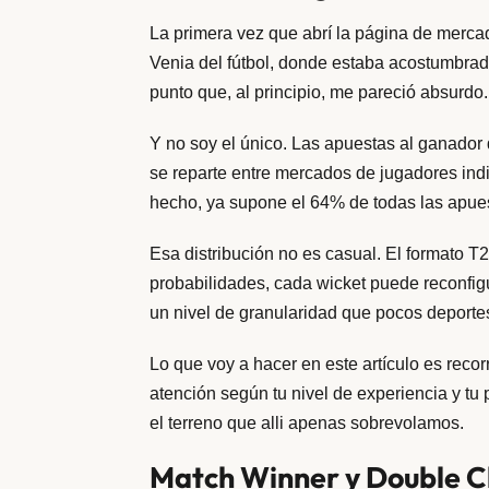
La primera vez que abrí la página de mercad
Venia del fútbol, donde estaba acostumbrad
punto que, al principio, me pareció absur
Y no soy el único. Las apuestas al ganador d
se reparte entre mercados de jugadores indiv
hecho, ya supone el 64% de todas las apuest
Esa distribución no es casual. El formato T
probabilidades, cada wicket puede reconfig
un nivel de granularidad que pocos deporte
Lo que voy a hacer en este artículo es recor
atención según tu nivel de experiencia y tu
el terreno que alli apenas sobrevolamos.
Match Winner y Double 