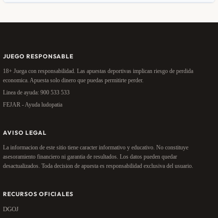
JUEGO RESPONSABLE
18+ Juega con responsabilidad. Las apuestas deportivas implican riesgo de perdida
economica. Apuesta solo dinero que puedas permitirte perder.
Linea de ayuda: 900 533 533
FEJAR - Ayuda ludopatia
AVISO LEGAL
La informacion de este sitio tiene caracter informativo y educativo. No constituye
asesoramiento financiero ni garantia de resultados. Los datos pueden quedar
desactualizados. Toda decision de apuesta es responsabilidad exclusiva del usuario.
RECURSOS OFICIALES
DGOJ