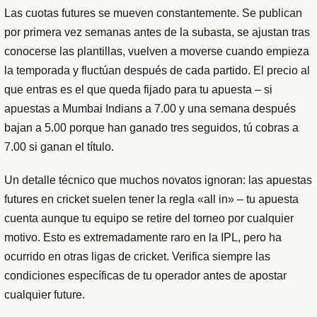
Las cuotas futures se mueven constantemente. Se publican
por primera vez semanas antes de la subasta, se ajustan tras
conocerse las plantillas, vuelven a moverse cuando empieza
la temporada y fluctúan después de cada partido. El precio al
que entras es el que queda fijado para tu apuesta – si
apuestas a Mumbai Indians a 7.00 y una semana después
bajan a 5.00 porque han ganado tres seguidos, tú cobras a
7.00 si ganan el título.
Un detalle técnico que muchos novatos ignoran: las apuestas
futures en cricket suelen tener la regla «all in» – tu apuesta
cuenta aunque tu equipo se retire del torneo por cualquier
motivo. Esto es extremadamente raro en la IPL, pero ha
ocurrido en otras ligas de cricket. Verifica siempre las
condiciones específicas de tu operador antes de apostar
cualquier future.