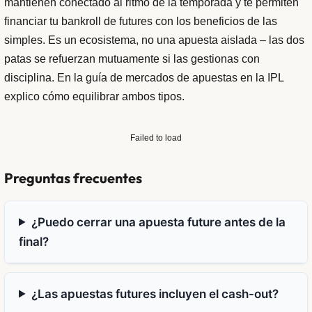
mantienen conectado al ritmo de la temporada y te permiten
financiar tu bankroll de futures con los beneficios de las
simples. Es un ecosistema, no una apuesta aislada – las dos
patas se refuerzan mutuamente si las gestionas con
disciplina. En la guía de mercados de apuestas en la IPL
explico cómo equilibrar ambos tipos.
Failed to load
Preguntas frecuentes
¿Puedo cerrar una apuesta future antes de la
final?
¿Las apuestas futures incluyen el cash-out?