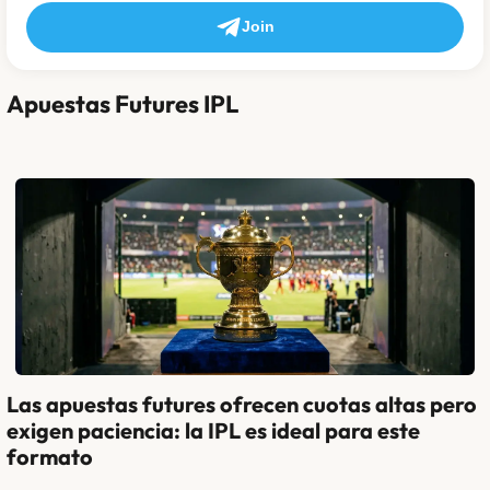
Join
Apuestas Futures IPL
Las apuestas futures ofrecen cuotas altas pero
exigen paciencia: la IPL es ideal para este
formato