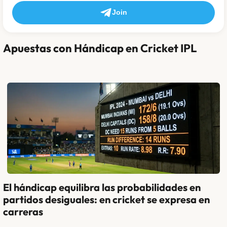
Join
Apuestas con Hándicap en Cricket IPL
El hándicap equilibra las probabilidades en
partidos desiguales: en cricket se expresa en
carreras