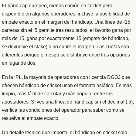
El hándicap europeo, menos común en cricket pero
disponible en algunos operadores, incluye la posibilidad de
empate exacto en el margen del hándicap. Una línea de -15
carreras sin el .5 permite tres resultados: el favorito gana por
más de 15, gana por exactamente 15 (empate de hándicap,
se devuelve el stake) o no cubre el margen. Las cuotas son
diferentes porque el riesgo se distribuye entre tres opciones
en lugar de dos.
En la IPL, la mayoría de operadores con licencia DGOJ que
ofrecen hándicap de cricket usan el formato asiático. Es más
limpio, más fácil de calcular y más popular entre los
apostadores. Si ves una línea de hándicap sin el decimal (.5),
verifica las condiciones del operador para saber cómo se
resuelve el empate exacto.
Un detalle técnico que importa: el hándicap en cricket solo