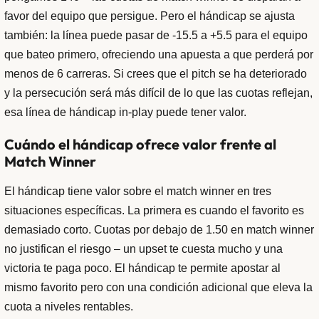
favor del equipo que persigue. Pero el hándicap se ajusta
también: la línea puede pasar de -15.5 a +5.5 para el equipo
que bateo primero, ofreciendo una apuesta a que perderá por
menos de 6 carreras. Si crees que el pitch se ha deteriorado
y la persecución será más difícil de lo que las cuotas reflejan,
esa línea de hándicap in-play puede tener valor.
Cuándo el hándicap ofrece valor frente al
Match Winner
El hándicap tiene valor sobre el match winner en tres
situaciones específicas. La primera es cuando el favorito es
demasiado corto. Cuotas por debajo de 1.50 en match winner
no justifican el riesgo – un upset te cuesta mucho y una
victoria te paga poco. El hándicap te permite apostar al
mismo favorito pero con una condición adicional que eleva la
cuota a niveles rentables.